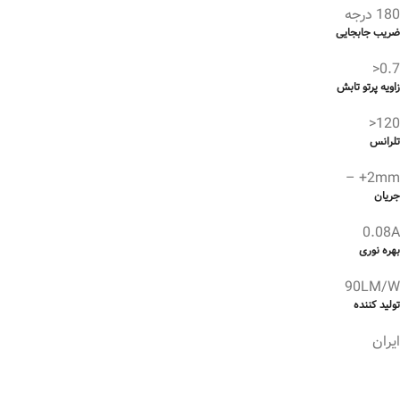
180 درجه
ضریب جابجایی
0.7<
زاویه پرتو تابش
120<
تلرانس
2mm+ –
جریان
0.08A
بهره نوری
90LM/W
تولید کننده
ایران