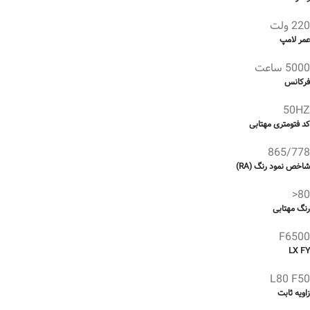
220 ولت
عمر لامپ
5000 ساعت
فرکانس
50HZ
کد فتومتری مهتابی
865/778
شاخص نمود رنگ (RA)
80<
رنگ مهتابی
F6500
LX FY
L80 F50
زاویه ثابت