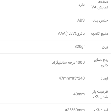
صفحه
دارد
نمایش VA
جنس بدنه
ABS
منبع تغذیه
باتریAAA(1.5V)
وزن
320gr
رنج دمای
0تا40درجه سانتیگراد
کاری
ابعاد
240*85*47mm
ظرفیت باز
40mm
شدن فک
ابعاد فک
ø35*60mm