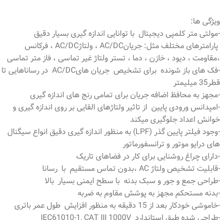
ویژگی ها:
-مولتی متر کلمپی دیجیتال با توانایی اندازه گیری بسیار دقیق
پارامترهای مختلف مثل: جریانAC/DC ، ولتاژAC/DC ، فرکانس
،مقاومت ، دیود ، خازن ، دما ، تستر ولتاژ غیر تماسی ، فاز متر تماسی
-فک های باز شونده برای تشخیص جریان هایAC/DC در رساناهایی تا
قطر35 میلیمتر
-مجهز به محافظ اضافه جریان برای تمامی رنج های اندازه گیری
-امپدانس ورودی پایین از تاثیر ولتاژهای القایی بر روی اندازه گیری و
خوانش اعداد جلوگیری میکند
-وجود فیلتر پایین گذر (LPF) به منظور اندازه گیری دقیق انواع سیگنال
های درایو موتور و ترانسفورماتور
-دارای چراغ روشنایی برای کار در فضاهای تاریک
-قابلیت تشخیص ولتاژ AC ،بدون تماس مستقیم با رسانا
-طراحی جمع و جور و سبک بدنه با سطح ایمنی بسیار بالا
-بدنه مستحکم مجهز به پوشش مقاوم به ضربه
-خاموشی خودکار بعد از 15 دقیقه به منظور افزایش طول عمر باتری
-طراحی شده طبق استاندارد IEC61010-1, CAT III 1000V