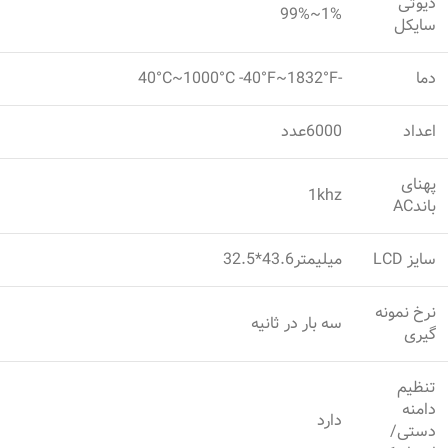
دیوتی
1%~99%
سایکل
دما
-40°C~1000°C -40°F~1832°F
اعداد
6000عدد
پهنای
1khz
باندAC
سایز LCD
میلیمتر43.6*32.5
نرخ نمونه
سه بار در ثانیه
گیری
تنظیم
دامنه
دارد
دستی/