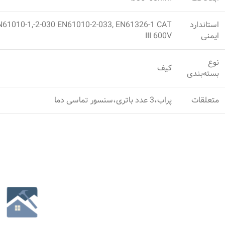
استاندارد
N61010-1,-2-030 EN61010-2-033, EN61326-1 CAT
ایمنی
III 600V
نوع‌
کیف
بسته‌بندی
متعلقات
پراب،3 عدد باتری،سنسور تماسی دما