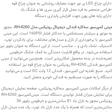
-دارای چراغ LED پر نور جهت مصارف روشنایی به عنوان چراغ قوه
-طراحی منحصر به فرد محل قرار گیری سری ها و شلنگ باد
-دارای پایه های پهن جهت افزایش پایداری دستگاه
مینی کمپرسور سه‌‌کاره فندکی دیجیتال رونیکس مدل RH-4260
، مجهز
به موتور و سیلندر مستحکمی با حداکثر فشار 160PSI است. این مینی
کمپرسور با برخورداری از نازل و مبدل‌های مختلف، برای بادکردن توپ،
لاستیک، تشک بادی و … مناسب است. از این دستگاه به عنوان بلوور نیز
استفاده می‌شود. در واقع قابلیت دمندگی به کمک شلنگ خرطومی
تعبیه‌شده در بدنه محصول امکان‌پذیر است. همچنین می‌توانید از مینی
کمپرسور فندکی RH-4260 رونیکس به عنوان چراغ قوه نیز استفاده
کنید. منبع تغذیه این کمپرسور، فندکی 12 ولت DC است و می‌توانید
دستگاه را به صورت مستقیم به فندکی خودرو متصل کنید.
از دیگر امکانات مینی کمپرسور سه‌کاره رونیکس، صفحه نمایش دیجیتال
برای نمایش میزان فشار تولیدی دستگاه است. مینی‌کمپرسور RH-4260
رونیکس مجهز به نازل باد 81 سانتی‌متری و خرطومی بلوور 36
سانتی‌متری است که همراه با یک عدد نازل باد توپ، یک عدد مبدل نازل