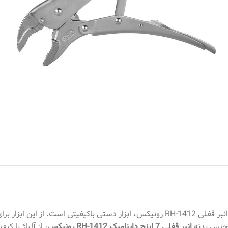
انبر قفلی RH-1412 رونیکس، ابزار دستی باکیفیتی است. از این ابزار برای ثابت نگه‌داشتن قطعه کار یا به عنوان سیم‌چین استفاده می‌شود.
جنس بدنه
انبر قفلی 7 اینچ داینامیک
RH-1412
رونیکس