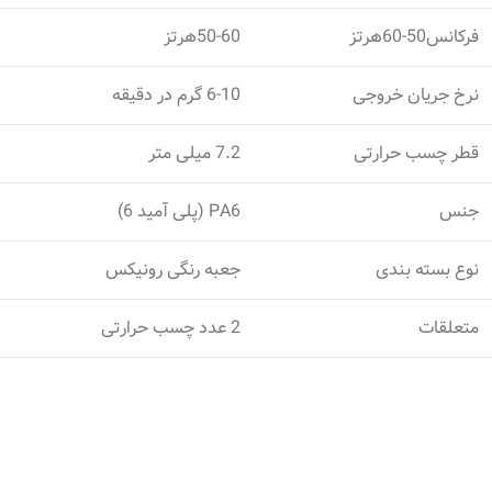
فرکانس50-60هرتز
50-60هرتز
نرخ جریان خروجی
6-10 گرم در دقیقه
قطر چسب حرارتی
7.2 میلی متر
جنس
PA6 (پلی آمید 6)
نوع بسته بندی
جعبه رنگی رونیکس
متعلقات
2 عدد چسب حرارتی