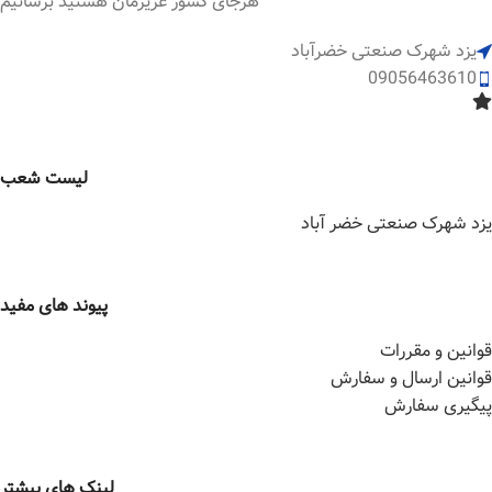
هرجای کشور عزیزمان هستید برسانیم
یزد شهرک صنعتی خضرآباد
09056463610
لیست شعب
یزد شهرک صنعتی خضر آباد
پیوند های مفید
قوانین و مقررات
قوانین ارسال و سفارش
پیگیری سفارش
لینک های بیشتر