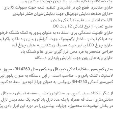
-یک دستگاه چندکاره مناسب باد کردن دوچرخه ماشین و …
-دارای مکانیزم قطع کن در فشارهای تنظیم شده جهت سهولت کاربری
–دارای صفحه نمایش دیجیتال جهت نمایش میزان فشار تولیدی
-قابلیت اتصال مستقیم به فندکی خودرو
-منبع تغذیه از نوع فندکی 12 ولت DC
-دارای قابلیت دمندگی برای استفاده به عنوان بلوور به کمک شلنگ خرطو
-بدنه با کیفیت و ساختار ارگونومیک جهت افزایش زیبایی و عملکرد باکیفی
-دارای چراغ LED پر نور جهت مصارف روشنایی به عنوان چراغ قوه
-طراحی منحصر به فرد محل قرار گیری سری ها و شلنگ باد
-دارای پایه های پهن جهت افزایش پایداری دستگاه
مینی کمپرسور سه‌‌کاره فندکی دیجیتال رونیکس مدل RH-4260
لاستیک، تشک بادی و … مناسب است. از این دستگاه به عنوان بلوور نیز
کمپرسور فندکی RH-4260 رونیکس به عنوان چراغ قوه نیز استفاده کنید. منبع تغذیه این کمپرسور، فندکی 12 ولت DC است و می‌توانید دستگاه را به صورت مستقیم به فندکی خودرو متصل کنید.
سانتی‌متری است که همراه با یک عدد نازل باد توپ، یک عدد مبدل نازل 
در بخش توضیحات محصول، جزئیات بیشتری را در مورد این ابزار بادی پرک