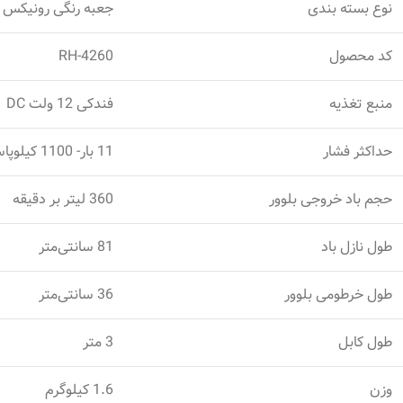
نوع بسته ‌بندی
جعبه رنگی رونیکس
کد محصول
RH-4260
منبع تغذیه
فندکی 12 ولت DC
حداکثر فشار
11 بار- 1100 کیلوپاسکال- 160 PSI
حجم باد خروجی بلوور
360 لیتر بر دقیقه
طول نازل باد
81 سانتی‌متر
طول خرطومی بلوور
36 سانتی‌متر
طول کابل
3 متر
وزن
1.6 کیلوگرم