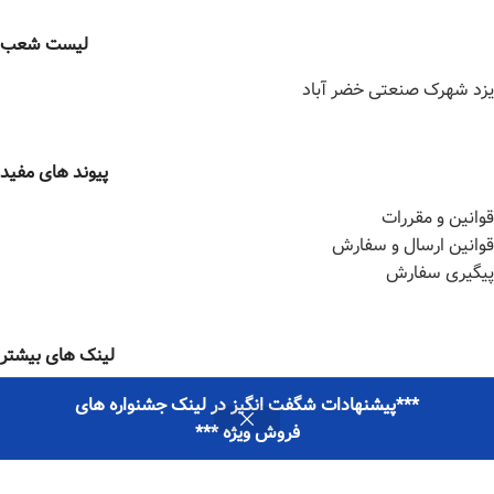
لیست شعب
یزد شهرک صنعتی خضر آباد
پیوند های مفید
قوانین و مقررات
قوانین ارسال و سفارش
پیگیری سفارش
لینک های بیشتر
اینستگرام
***پیشنهادات شگفت انگیز در لینک جشنواره های
0
ایتا
فروش ویژه ***
Cart
Compare
Wishlist
Menu